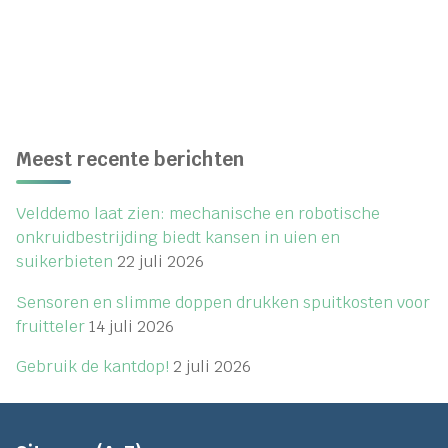
voor
advies
op
maat"
Meest recente berichten
Velddemo laat zien: mechanische en robotische
onkruidbestrijding biedt kansen in uien en
suikerbieten
22 juli 2026
Sensoren en slimme doppen drukken spuitkosten voor
fruitteler
14 juli 2026
Gebruik de kantdop!
2 juli 2026