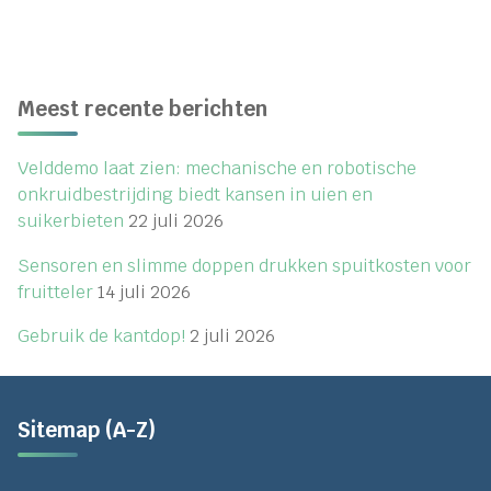
Meest recente berichten
Velddemo laat zien: mechanische en robotische
onkruidbestrijding biedt kansen in uien en
suikerbieten
22 juli 2026
Sensoren en slimme doppen drukken spuitkosten voor
fruitteler
14 juli 2026
Gebruik de kantdop!
2 juli 2026
Sitemap (A-Z)