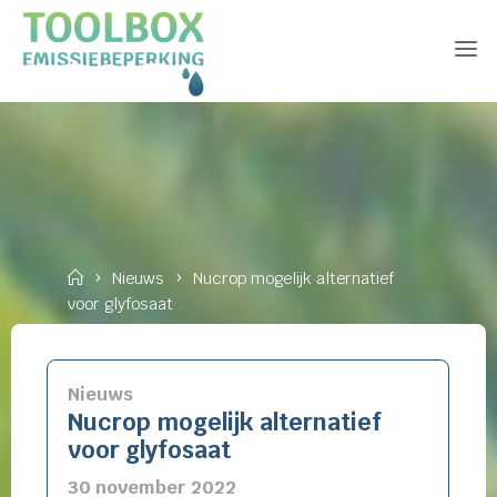
Skip
to
content
Home
Nieuws
Nucrop mogelijk alternatief
voor glyfosaat
Nieuws
Nucrop mogelijk alternatief
voor glyfosaat
30 november 2022