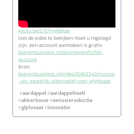
youtu.be/E7EFYyR8Xqg
(om de video te bekijken moet u ingelogd
zijn, een account aanmaken is gratis:
boerenbusiness.nl/abonneren/15/bb-
account
Bron:
boerenbusiness.nl/video/10901542/nucrop
-als-mogelijk-alternatief-voor-glyfosaat
#
aardappel
#
aardappelteelt
#
akkerbouw
#
emissiereductie
#
glyfosaat
#
innovatie