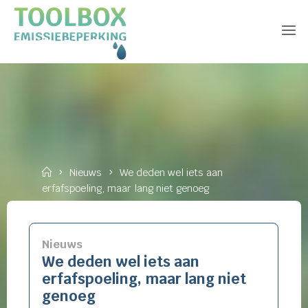
Skip
to
content
Home
Nieuws
We deden wel iets aan
erfafspoeling, maar lang niet genoeg
Nieuws
We deden wel iets aan
erfafspoeling, maar lang niet
genoeg