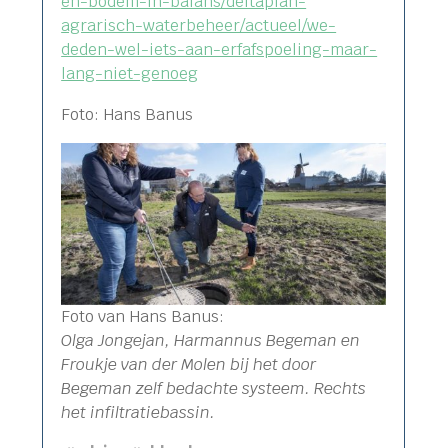
en-bodem-in-balans/deltaplan-
agrarisch-waterbeheer/actueel/we-
deden-wel-iets-aan-erfafspoeling-maar-
lang-niet-genoeg
Foto: Hans Banus
Foto van Hans Banus:
Olga Jongejan, Harmannus Begeman en
Froukje van der Molen bij het door
Begeman zelf bedachte systeem. Rechts
het infiltratiebassin.