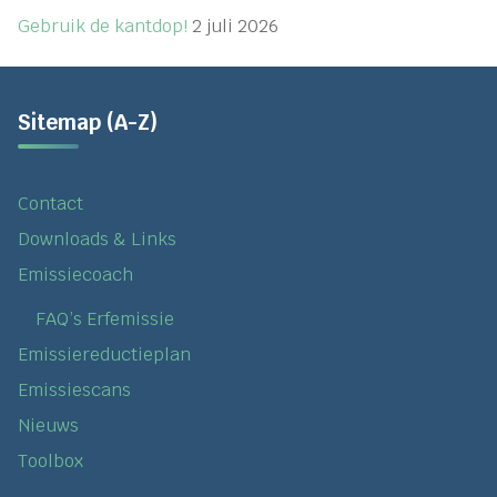
Gebruik de kantdop!
2 juli 2026
Sitemap (A-Z)
Contact
Downloads & Links
Emissiecoach
FAQ’s Erfemissie
Emissiereductieplan
Emissiescans
Nieuws
Toolbox