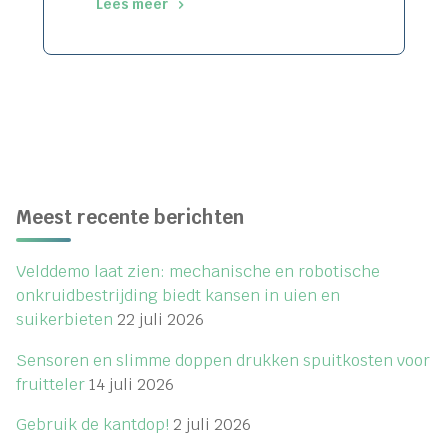
Lees meer
"Video:
Mooie
resultaten
met
mechanische
onkruidbestrijding
in
Meest recente berichten
bieten
en
Velddemo laat zien: mechanische en robotische
cichorei"
onkruidbestrijding biedt kansen in uien en
suikerbieten
22 juli 2026
Sensoren en slimme doppen drukken spuitkosten voor
fruitteler
14 juli 2026
Gebruik de kantdop!
2 juli 2026