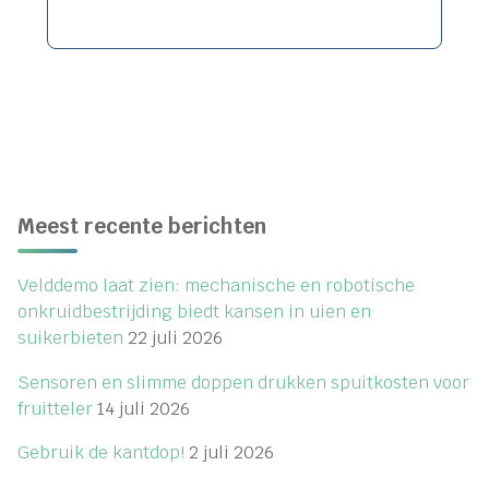
"Bodemuitvloeier
brengt
vocht
dichter
bij
knol"
Meest recente berichten
Velddemo laat zien: mechanische en robotische
onkruidbestrijding biedt kansen in uien en
suikerbieten
22 juli 2026
Sensoren en slimme doppen drukken spuitkosten voor
fruitteler
14 juli 2026
Gebruik de kantdop!
2 juli 2026