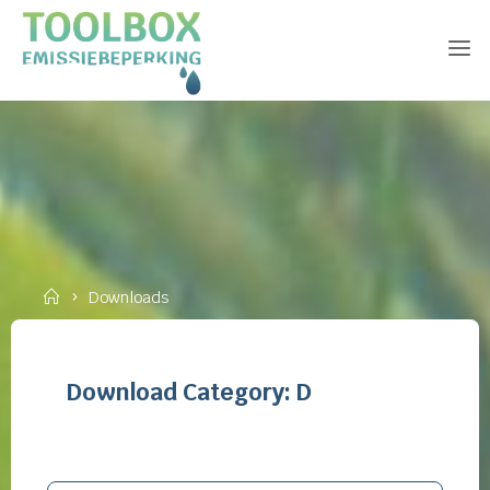
Skip
to
content
Home
Downloads
Download Category:
D